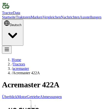
TractorData
Startseite
Traktoren
Marken
Vergleichen
Nachrichten
Ausstellungen
Deutsch
Home
/
Tractors
/
acremaster
/
Acremaster 422A
Acremaster 422A
Überblick
Motor
Getriebe
Abmessungen