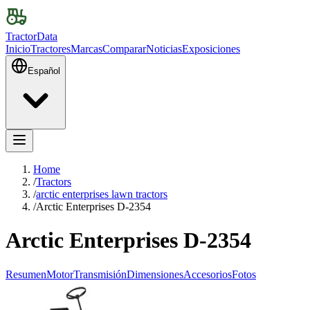
TractorData
Inicio
Tractores
Marcas
Comparar
Noticias
Exposiciones
Español
Home
/
Tractors
/
arctic enterprises lawn tractors
/
Arctic Enterprises D-2354
Arctic Enterprises D-2354
Resumen
Motor
Transmisión
Dimensiones
Accesorios
Fotos