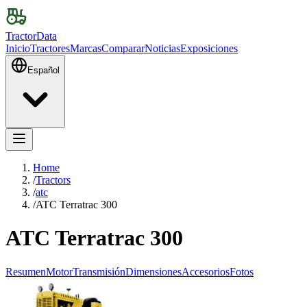
TractorData
Inicio
Tractores
Marcas
Comparar
Noticias
Exposiciones
Español
Home
/
Tractors
/
atc
/
ATC Terratrac 300
ATC Terratrac 300
Resumen
Motor
Transmisión
Dimensiones
Accesorios
Fotos