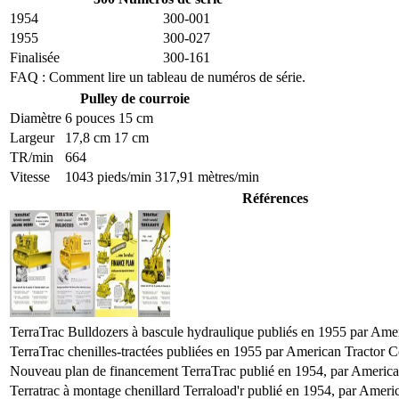
1954
300-001
1955
300-027
Finalisée
300-161
FAQ : Comment lire un tableau de numéros de série.
Pulley de courroie
Diamètre
6 pouces 15 cm
Largeur
17,8 cm 17 cm
TR/min
664
Vitesse
1043 pieds/min 317,91 mètres/min
Références
TerraTrac Bulldozers à bascule hydraulique publiés en 1955 par Ame
TerraTrac chenilles-tractées publiées en 1955 par American Tractor C
Nouveau plan de financement TerraTrac publié en 1954, par America
Terratrac à montage chenillard Terraload'r publié en 1954, par Ameri