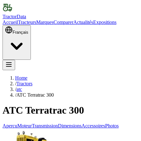
TractorData
Accueil
Tracteurs
Marques
Comparer
Actualités
Expositions
Français
Home
/
Tractors
/
atc
/
ATC Terratrac 300
ATC Terratrac 300
Aperçu
Moteur
Transmission
Dimensions
Accessoires
Photos